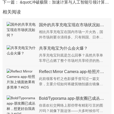
下一篇：
&quot;冲破极限：加速计算与人工智能引领计算革命新篇章&quot;
相关阅读
国外的共享充电宝现在市场状况如何？
相比共享充电宝在国内市场一片火热，国
外市场则要冷清得多。只有韩国、日本和
新加坡级印度尼西亚少数几个国家、地区
先后开始探索共享充电宝模式。国内共享
共享充电宝为什么会火爆？
充电宝的成功，也引发了海外对这一模式
共享充电宝到底是怎么回事？虽然共享单
的关注和借鉴。那么在国外的共享充电又
车早已点燃了整个市场对共享经济的热
是怎样一幅场景？
情，让人们重新审视共享经济的模式与逻
辑。那么，共享充电宝这么受欢迎的原因
Reflect Mirror Camera app-给照片加上镜面效果有多简单？#iOS
是什么？共享充电宝之所以火，是因为资
此前领客专栏之色影摄手曾写过一篇文
本的力量吗？共享充电宝本身有什么吸引
章，主要介绍如何将建筑物拍摄出镜像的
力吗？
效果。我们知道，镜像照片对场地的要求
十分严格，水面、地面、玻璃面或许很常
Bold/Typorama app-朋友圈已成丛林，想更好自我表达？#iOS
见，然而反射效果往往很不理想。因此，
对于大多数人来，想要用...
你喜欢社交网络上那些带有精彩引言的图
片吗？就像下面这张——大多时候你可能